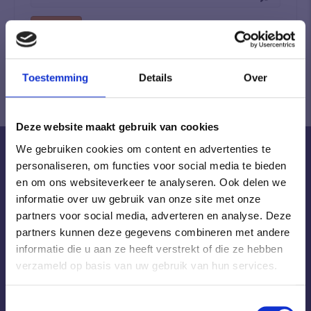
Remember me
Log in
Lost your password?
Toestemming
Details
Over
Deze website maakt gebruik van cookies
Become a Horse Original
We gebruiken cookies om content en advertenties te
NEWSLETTER SIGNUP
personaliseren, om functies voor social media te bieden
en om ons websiteverkeer te analyseren. Ook delen we
informatie over uw gebruik van onze site met onze
Become a Horse Original
partners voor social media, adverteren en analyse. Deze
partners kunnen deze gegevens combineren met andere
SIGN UP FOR THE
informatie die u aan ze heeft verstrekt of die ze hebben
NEWSLETTER
verzameld op basis van uw gebruik van hun services.
SUBSCRIBE
T